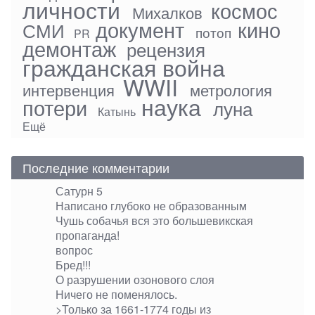
личности
космос
Михалков
документ
кино
СМИ
потоп
PR
демонтаж
рецензия
гражданская война
WWII
интервенция
метрология
наука
потери
луна
Катынь
Ещё
Последние комментарии
Сатурн 5
Написано глубоко не образованным
Чушь собачья вся это большевикская
пропаганда!
вопрос
Бред!!!
О разрушении озонового слоя
Ничего не поменялось.
>Только за 1661-1774 годы из