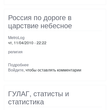
Россия по дороге в
царствие небесное
MetroLog
чт, 11/04/2010 - 22:22
Тэги
религия
Подробнее
о
Войдите
, чтобы оставлять комментарии
Россия
по
дороге
в
царствие
ГУЛАГ, статисты и
небесное
статистика