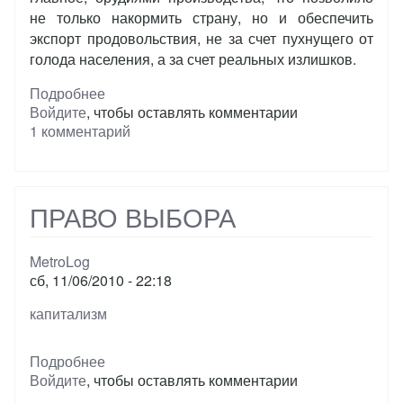
не только накормить страну, но и обеспечить
экспорт продовольствия, не за счет пухнущего от
голода населения, а за счет реальных излишков.
Подробнее
о
Войдите
, чтобы оставлять комментарии
“Счастливые”
1 комментарий
крестьяне
при
“царе
батюшке”.
ПРАВО ВЫБОРА
MetroLog
сб, 11/06/2010 - 22:18
Тэги
капитализм
Подробнее
о
Войдите
, чтобы оставлять комментарии
ПРАВО
ВЫБОРА