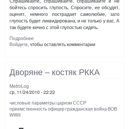
Спрашивайте, спрашивайте, спрашивайте и не
бойтесь спросить глупость. Спросите, ее обсудят,
оценят, немного пострадает самолюбие, зато
глупость будет ликвидирована, и не только у вас. А
так будете вечно с этой глупостью сидеть.
Подробнее
о
Войдите
, чтобы оставлять комментарии
ИДЕАЛЬНЫЙ
ЛУЗЕР
Дворяне – костяк РККА
MetroLog
ср, 11/24/2010 - 22:22
Тэги
числовые параметры
царизм
СССР
преемственность
офицер
гражданская война
ВОВ
WWII