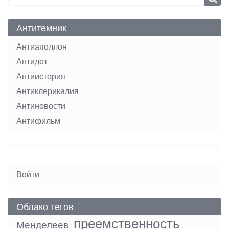
Антитемник
Антиаполлон
Антидот
Антиистория
Антиклерикалия
Антиновости
Антифильм
User
Войти
menu
Облако тегов
преемственность
Менделеев