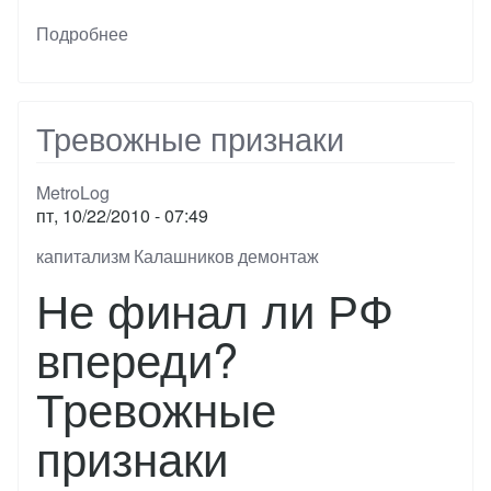
Подробнее
о
Торжество
западной
демократии,
дороже
Тревожные признаки
MetroLog
пт, 10/22/2010 - 07:49
Тэги
капитализм
Калашников
демонтаж
Не финал ли РФ
впереди?
Тревожные
признаки