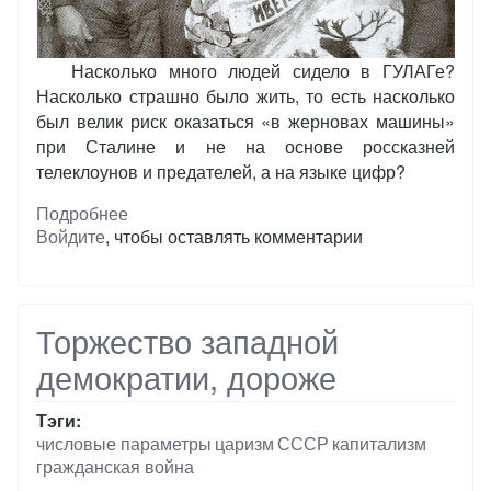
Насколько много людей сидело в ГУЛАГе?
Насколько страшно было жить, то есть насколько
был велик риск оказаться «в жерновах машины»
при Сталине и не на основе россказней
телеклоунов и предателей, а на языке цифр?
Подробнее
о
Войдите
, чтобы оставлять комментарии
ГУЛАГ,
статисты
и
статистика
Торжество западной
демократии, дороже
Тэги
числовые параметры
царизм
СССР
капитализм
гражданская война