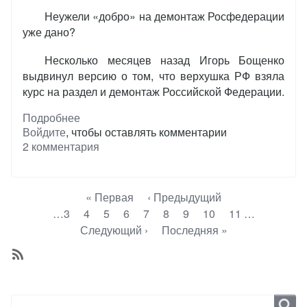
Неужели «добро» на демонтаж Росфедерации
уже дано?
Несколько месяцев назад Игорь Бощенко
выдвинул версию о том, что верхушка РФ взяла
курс на раздел и демонтаж Российской Федерации.
Подробнее
о
Войдите
, чтобы оставлять комментарии
Тревожные
2 комментария
признаки
Нумерация
Первая
« Первая
←
‹ Предыдущий
страниц
страница
Page
…
3
Page
4
Page
5
Page
6
Текущая
7
Page
8
Page
9
Page
10
Page
11
…
страница
Следующая
Следующий ›
Последняя
Последняя »
страница
страница
Subscribe
Search
Search