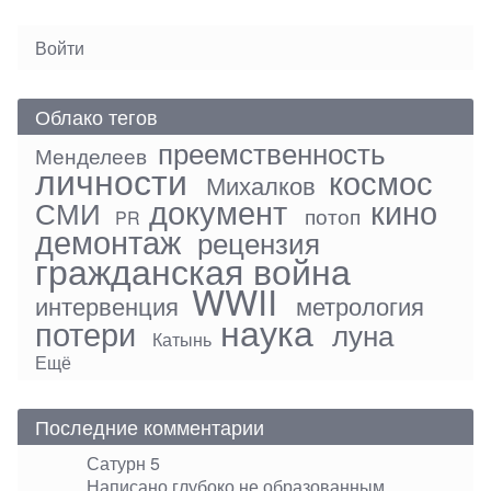
User
Войти
menu
Облако тегов
преемственность
Менделеев
личности
космос
Михалков
документ
кино
СМИ
потоп
PR
демонтаж
рецензия
гражданская война
WWII
интервенция
метрология
наука
потери
луна
Катынь
Ещё
Последние комментарии
Сатурн 5
Написано глубоко не образованным