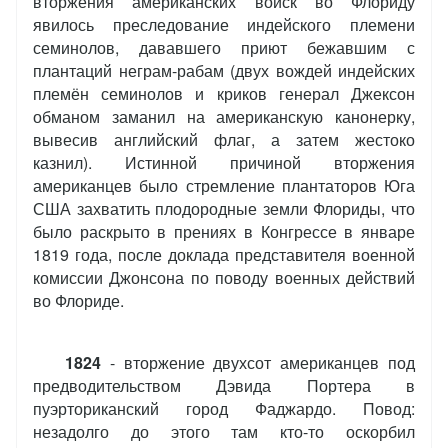
вторжения американских войск во Флориду
явилось преследование индейского племени
семинолов, дававшего приют бежавшим с
плантаций неграм-рабам (двух вождей индейских
племён семинолов и криков генерал Джексон
обманом заманил на американскую канонерку,
вывесив английский флаг, а затем жестоко
казнил). Истинной причиной вторжения
американцев было стремление плантаторов Юга
США захватить плодородные земли Флориды, что
было раскрыто в прениях в Конгрессе в январе
1819 года, после доклада представителя военной
комиссии Джонсона по поводу военных действий
во Флориде.
1824
- вторжение двухсот американцев под
предводительством Дэвида Портера в
пуэрториканский город Фаджардо. Повод:
незадолго до этого там кто-то оскорбил