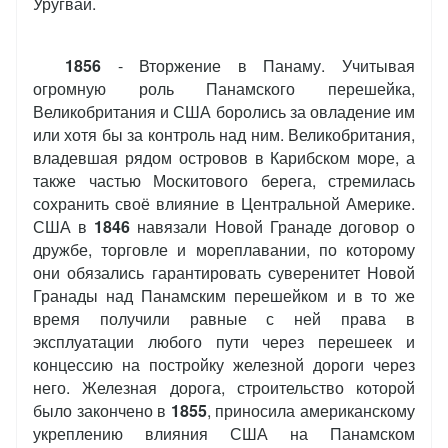
Уругвай.
1856
- Вторжение в Панаму. Учитывая
огромную роль Панамского перешейка,
Великобритания и США боролись за овладение им
или хотя бы за контроль над ним. Великобритания,
владевшая рядом островов в Карибском море, а
также частью Москитового берега, стремилась
сохранить своё влияние в Центральной Америке.
США в
1846
навязали Новой Гранаде договор о
дружбе, торговле и мореплавании, по которому
они обязались гарантировать суверенитет Новой
Гранады над Панамским перешейком и в то же
время получили равные с ней права в
эксплуатации любого пути через перешеек и
концессию на постройку железной дороги через
него. Железная дорога, строительство которой
было закончено в
1855
, приносила американскому
укреплению влияния США на Панамском