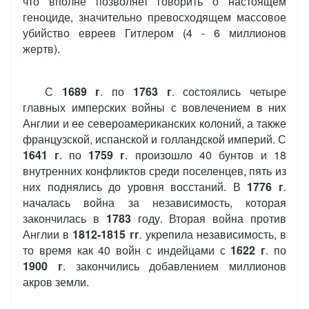
что вполне позволяет говорить о настоящем
геноциде, значительно превосходящем массовое
убийство евреев Гитлером (4 - 6 миллионов
жертв).
С
1689 г
. по
1763 г
. состоялись четыре
главных имперских войны с вовлечением в них
Англии и ее североамериканских колоний, а также
французской, испанской и голландской империй. С
1641 г
. по
1759 г
. произошло 40 бунтов и 18
внутренних конфликтов среди поселенцев, пять из
них поднялись до уровня восстаний. В
1776 г
.
началась война за независимость, которая
закончилась в
1783
году. Вторая война против
Англии в
1812-1815 гг
. укрепила независимость, в
то время как 40 войн с индейцами с
1622 г
. по
1900 г
. закончились добавлением миллионов
акров земли.