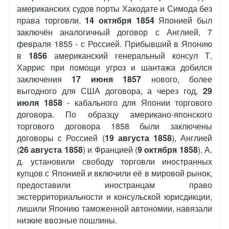
американских судов порты Хакодате и Симода без
права торговли.
14 октября 1854
Японией был
заключён аналогичный договор с Англией, 7
февраля 1855 - с Россией. Прибывший в Японию
в
1856
американский генеральный консул Т.
Харрис при помощи угроз и шантажа добился
заключения
17 июня 1857
нового, более
выгодного для США договора, а через год,
29
июля 1858
- кабального для Японии торгового
договора. По образцу американо-японского
торгового договора 1858 были заключены
договоры с Россией (
19 августа 1858
), Англией
(
26 августа 1858
) и Францией (
9 октября 1858
). А.
д. установили свободу торговли иностранных
купцов с Японией и включили её в мировой рынок,
предоставили иностранцам право
экстерриториальности и консульской юрисдикции,
лишили Японию таможенной автономии, навязали
низкие ввозные пошлины.