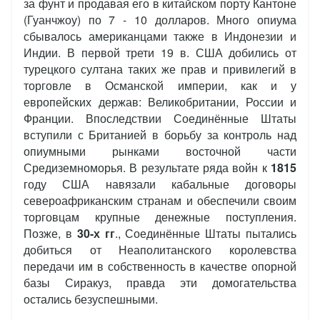
за фунт и продавая его в китайском порту Кантоне
(Гуанчжоу) по 7 - 10 долларов. Много опиума
сбывалось американцами также в Индонезии и
Индии. В первой трети 19 в. США добились от
турецкого султана таких же прав и привилегий в
торговле в Османской империи, как и у
европейских держав: Великобритании, России и
Франции. Впоследствии Соединённые Штаты
вступили с Британией в борьбу за контроль над
опиумными рынками восточной части
Средиземноморья. В результате ряда войн к
1815
году США навязали кабальные договоры
североафриканским странам и обеспечили своим
торговцам крупные денежные поступления.
Позже, в
30-х гг
., Соединённые Штаты пытались
добиться от Неаполитанского королевства
передачи им в собственность в качестве опорной
базы Сиракуз, правда эти домогательства
остались безуспешными.