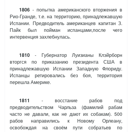
1806
- попытка американского вторжения в
Рио-Гранде, т.е. на территорию, принадлежавшую
Испании. Предводитель американцев капитан З.
Пайк был пойман испанцами,после чего
интервенция захлебнулась.
1810
- Губернатор Луизианы Клэйрборн
вторгся по приказанию президента США в
принадлежавшую Испании Западную Флориду.
Испанцы ретировались без боя, территория
перешла Америке.
1811
- восстание рабов под
предводительством Чарльза (фамилий рабам
часто не давали, как не дают их собакам). 500
рабов направились к Новому Орлеану,
освобождая на своём пути собратьев по