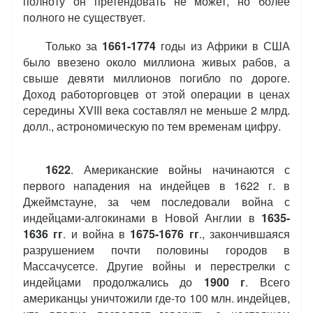
полноту он претендовать не может, но более
полного не существует.
Только за
1661-1774
годы из Африки в США
было ввезено около миллиона живых рабов, а
свыше девяти миллионов погибло по дороге.
Доход работорговцев от этой операции в ценах
середины XVIII века составлял не меньше 2 млрд.
долл., астрономическую по тем временам цифру.
1622
. Американские войны начинаются с
первого нападения на индейцев в 1622 г. в
Джеймстауне, за чем последовали война с
индейцами-алгокинами в Новой Англии в
1635-
1636 гг
. и война в
1675-1676 гг
., закончившаяся
разрушением почти половины городов в
Массачусетсе. Другие войны и перестрелки с
индейцами продолжались до
1900 г
. Всего
американцы уничтожили где-то 100 млн. индейцев,