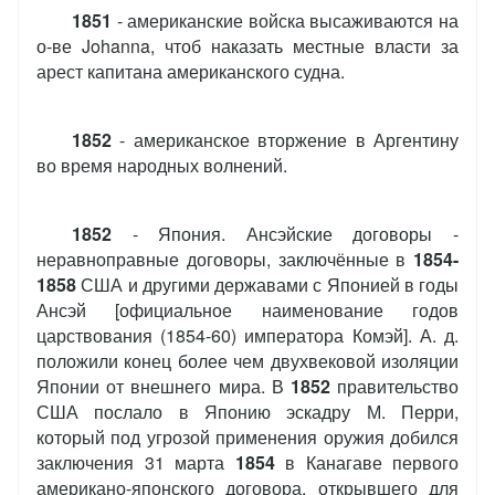
1851
- американские войска высаживаются на
о-ве Johanna, чтоб наказать местные власти за
арест капитана американского судна.
1852
- американское вторжение в Аргентину
во время народных волнений.
1852
- Япония. Ансэйские договоры -
неравноправные договоры, заключённые в
1854-
1858
США и другими державами с Японией в годы
Ансэй [официальное наименование годов
царствования (1854-60) императора Комэй]. А. д.
положили конец более чем двухвековой изоляции
Японии от внешнего мира. В
1852
правительство
США послало в Японию эскадру М. Перри,
который под угрозой применения оружия добился
заключения 31 марта
1854
в Канагаве первого
американо-японского договора, открывшего для