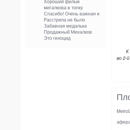
Хороший фильм
мигалкова в топку
Спасибо! Очень важная и
Расстрела не было
Забавная медалька
Продажный Михалков
Это геноцид
К
во 2-
Пло
Metro
Тэги
афер