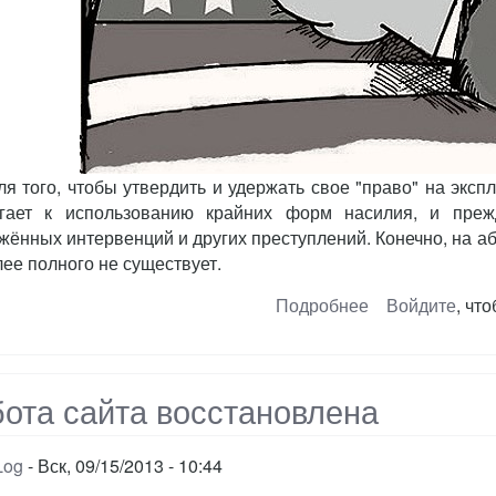
ля того, чтобы утвердить и удержать свое "право" на экс
гает к использованию крайних форм насилия, и преж
жённых интервенций и других преступлений. Конечно, на а
лее полного не существует.
Подробнее
о
Войдите
, чт
Полный
список
всех
военных
ота сайта восстановлена
преступлений
США
Log
Вск, 09/15/2013 - 10:44