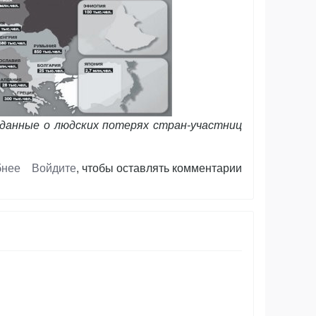
данные о людских потерях стран-участниц
бнее
о
Войдите
, чтобы оставлять комментарии
WWII:
статистика
людских
потерь