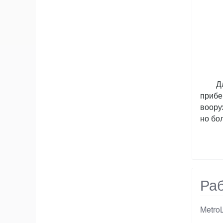
Д
прибе
воору
но бо
Раб
Metro