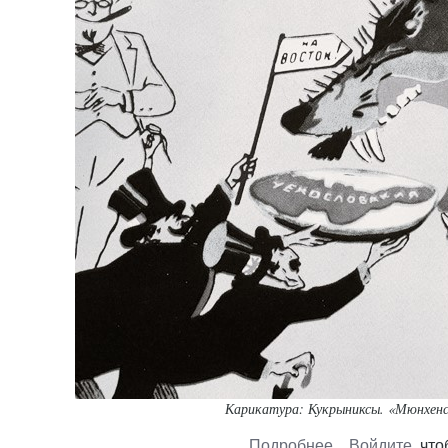
Карикатура: Кукрыниксы. «Мюнхенс
Подробнее
о
Войдите
, чт