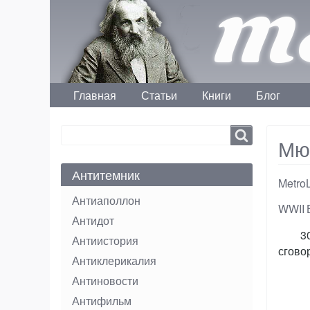
Me
Главная
Статьи
Книги
Блог
Main menu
Search
Search
Мю
Антитемник
Metro
Антиаполлон
Тэги
WWII
Антидот
3
Антиистория
сгово
Антиклерикалия
Антиновости
Антифильм