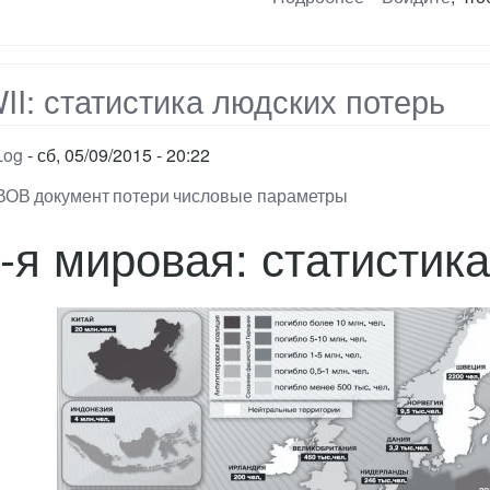
Мюнхенский
сговор
I: статистика людских потерь
Log
сб, 05/09/2015 - 20:22
ВОВ
документ
потери
числовые параметры
-я мировая: статистик