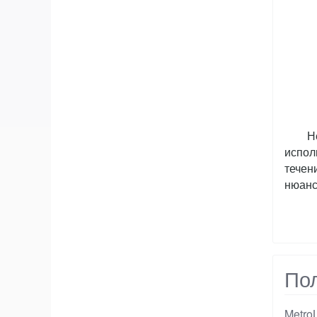
Н
испол
течен
нюанс
По
Metro