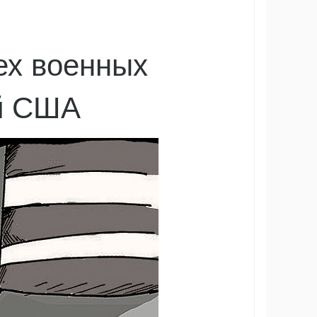
ех военных
й США