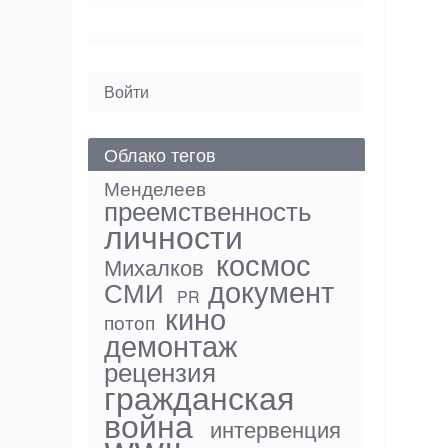
User
Войти
menu
Облако тегов
Менделеев
преемственность
личности
космос
Михалков
документ
СМИ
PR
кино
потоп
демонтаж
рецензия
гражданская
война
интервенция