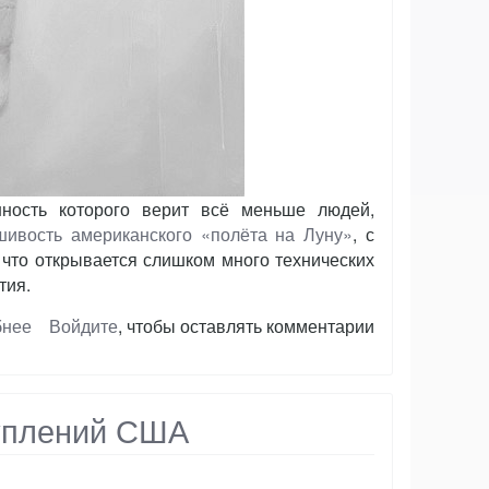
ность которого верит всё меньше людей,
ивость американского «полёта на Луну»
, с
 что открывается слишком много технических
тия.
бнее
о
Войдите
, чтобы оставлять комментарии
Плохое
слово
"астронавт"
туплений США