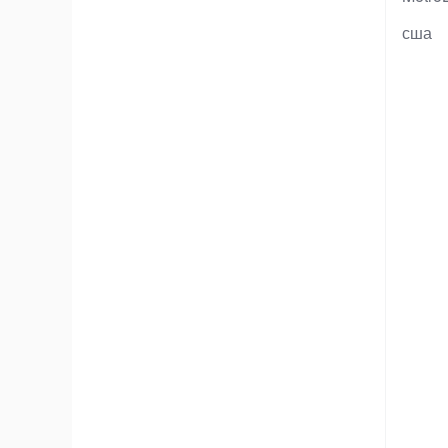
Тэги
сша