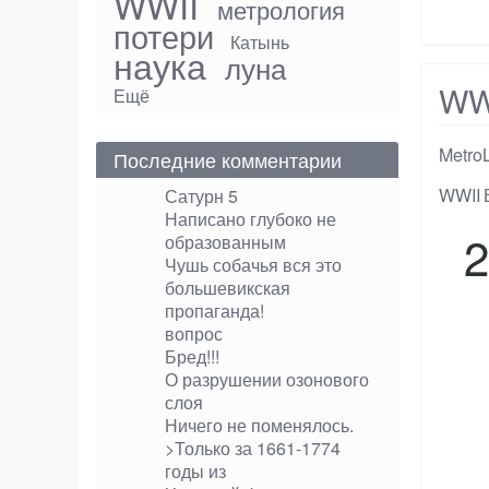
WWII
метрология
потери
Катынь
наука
луна
WWI
Ещё
Metro
Последние комментарии
Тэги
WWII
Сатурн 5
Написано глубоко не
2
образованным
Чушь собачья вся это
большевикская
пропаганда!
вопрос
Бред!!!
О разрушении озонового
слоя
Ничего не поменялось.
>Только за 1661-1774
годы из