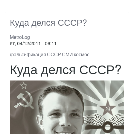
космонавтики
Куда делся СССР?
MetroLog
вт, 04/12/2011 - 06:11
Тэги
фальсификация
СССР
СМИ
космос
Куда делся СССР?