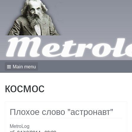
Metrol
Main menu
космос
Плохое слово "астронавт"
MetroLog