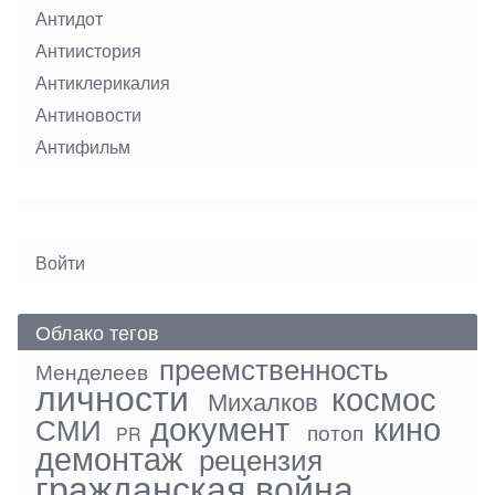
Антидот
Антиистория
Антиклерикалия
Антиновости
Антифильм
User
Войти
menu
Облако тегов
преемственность
Менделеев
личности
космос
Михалков
документ
кино
СМИ
потоп
PR
демонтаж
рецензия
гражданская война