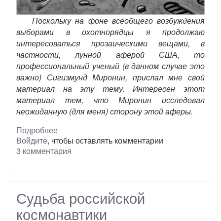
Поскольку на фоне всеобщего возбуждения
выборами в охотнорядцы я продолжаю
интересоваться прозаическими вещами, в
частности, лунной аферой США, то
профессиональный ученый (в данном случае это
важно) Сигизмунд Миронин, прислал мне свой
материал на эту тему. Интересен этот
материал тем, что Миронин исследовал
неожиданную (для меня) сторону этой аферы.
Подробнее
о
Войдите
, чтобы оставлять комментарии
Лунные
3 комментария
экспедиции
США
с
точки
зрения
Судьба российской
формальной
космонавтики
науки