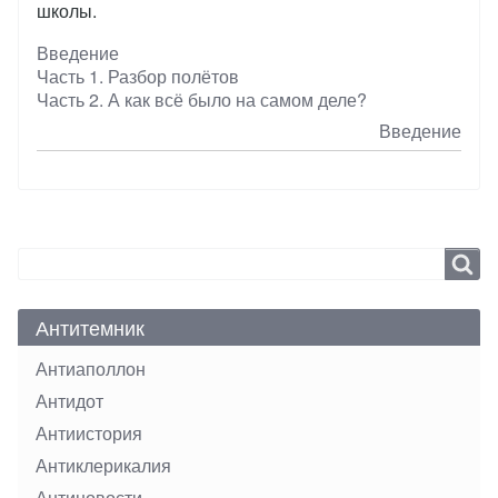
школы.
Введение
Часть 1. Разбор полётов
Часть 2. А как всё было на самом деле?
Перекрёстные
Введение
ссылки
книги
для
Search
Search
Человек
На
Антитемник
Луне?
Антиаполлон
Антидот
Антиистория
Антиклерикалия
Антиновости