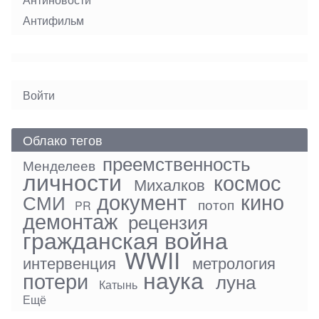
Антифильм
User
Войти
menu
Облако тегов
преемственность
Менделеев
личности
космос
Михалков
документ
кино
СМИ
потоп
PR
демонтаж
рецензия
гражданская война
WWII
интервенция
метрология
наука
потери
луна
Катынь
Ещё