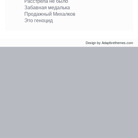
Расстрела не было
Забавная медалька
Продажный Михалков
Это геноцид
Design by Adaptivethemes.com