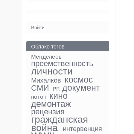
User
Войти
menu
Облако тегов
Менделеев
преемственность
личности
космос
Михалков
документ
СМИ
PR
кино
потоп
демонтаж
рецензия
гражданская
война
интервенция