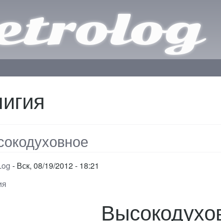
trolog
лигия
сокодуховное
Log
Вск, 08/19/2012 - 18:21
ия
Высокодухо