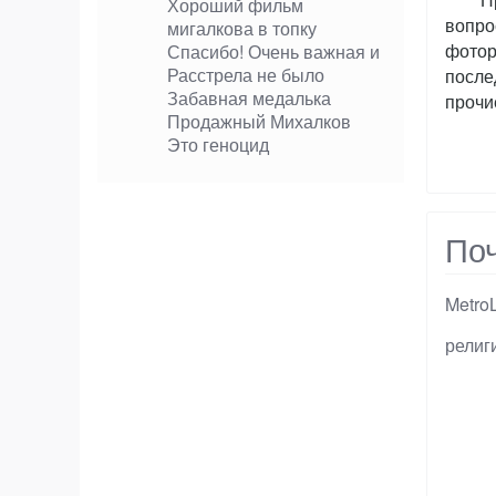
Хороший фильм
вопро
мигалкова в топку
фотор
Спасибо! Очень важная и
Расстрела не было
после
Забавная медалька
прочи
Продажный Михалков
Это геноцид
Поч
Metro
Тэги
религ