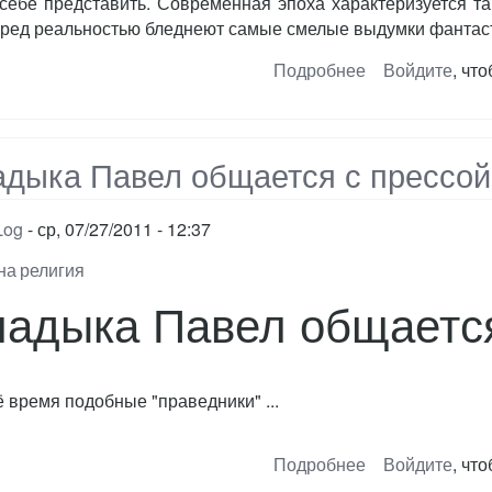
себе представить. Современная эпоха характеризуется та
еред реальностью бледнеют самые смелые выдумки фантас
Подробнее
о
Войдите
, чт
Почему
жива
религия
адыка Павел общается с прессой
Log
ср, 07/27/2011 - 12:37
на
религия
адыка Павел общается
ё время подобные "праведники" ...
Подробнее
о
Войдите
, чт
Владыка