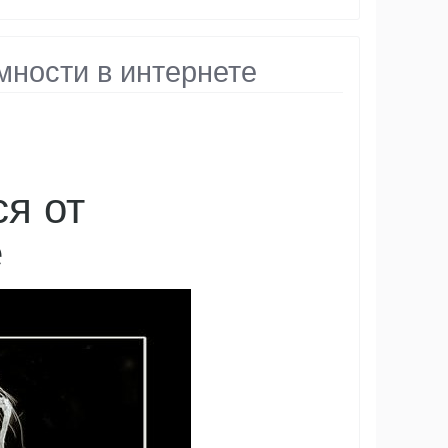
мности в интернете
я от
е