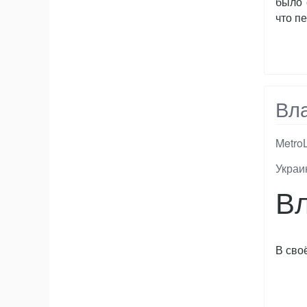
было 
что п
Вл
Metro
Тэги
Украи
Вл
В сво