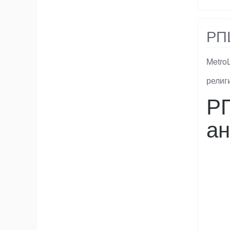
РПЦ
Metro
Тэги
религ
РП
ан