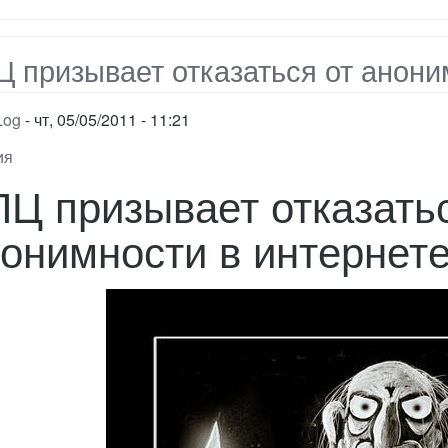
Павел
общается
с
 призывает отказаться от анони
прессой
Log
чт, 05/05/2011 - 11:21
ия
Ц призывает отказатьс
онимности в интернет