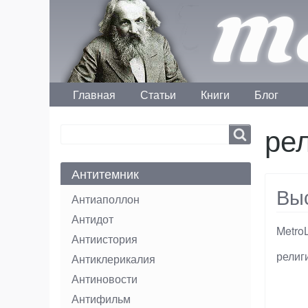
Me
Главная
Статьи
Книги
Блог
Main menu
ре
Search
Search
Антитемник
Вы
Антиаполлон
Антидот
Metro
Антиистория
Тэги
религ
Антиклерикалия
Антиновости
Антифильм