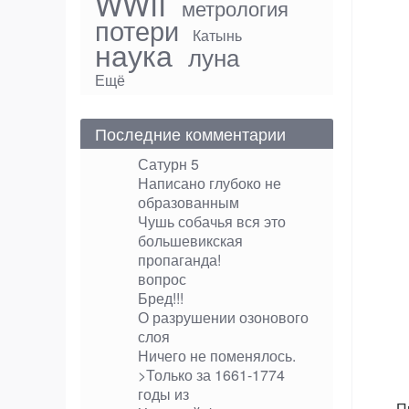
WWII
метрология
потери
Катынь
наука
луна
Ещё
Последние комментарии
Сатурн 5
Написано глубоко не
образованным
Чушь собачья вся это
большевикская
пропаганда!
вопрос
Бред!!!
О разрушении озонового
слоя
Ничего не поменялось.
>Только за 1661-1774
годы из
П