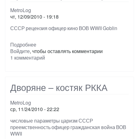
MetroLog
чт, 12/09/2010 - 19:18
Тэги
СССР
рецензия
офицер
кино
ВОВ
WWII
Goblin
Подробнее
о
Войдите
, чтобы оставлять комментарии
Брестская
1 комментарий
крепость,
фильм
Дворяне – костяк РККА
MetroLog
ср, 11/24/2010 - 22:22
Тэги
числовые параметры
царизм
СССР
преемственность
офицер
гражданская война
ВОВ
WWII