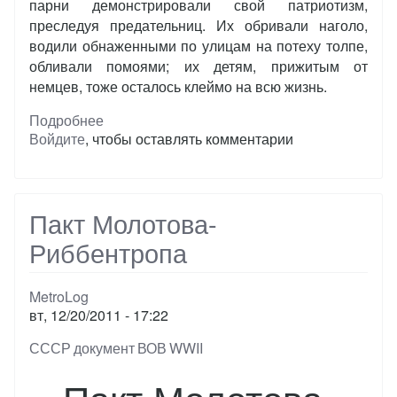
парни демонстрировали свой патриотизм,
преследуя предательниц. Их обривали наголо,
водили обнаженными по улицам на потеху толпе,
обливали помоями; их детям, прижитым от
немцев, тоже осталось клеймо на всю жизнь.
Подробнее
о
Войдите
, чтобы оставлять комментарии
В
ПОСТЕЛИ
С
ВРАГОМ
Пакт Молотова-
Риббентропа
MetroLog
вт, 12/20/2011 - 17:22
Тэги
СССР
документ
ВОВ
WWII