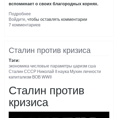
вспоминает о своих благородных корнях.
Подробнее
о
Войдите
, чтобы оставлять комментарии
Дворяне
7 комментариев
–
костяк
РККА
Сталин против кризиса
Тэги
экономика
числовые параметры
царизм
сша
Сталин
СССР
Николай II
наука
Мухин
личности
капитализм
ВОВ
WWII
Сталин против
кризиса