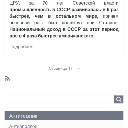
ЦРУ, за 70 лет Советской власти
промышленность в СССР развивалась в 6 раз
быстрее, чем в остальном мире,
причем
основной рост был достигнут при Сталине!
Национальный доход в СССР за этот период
рос в 4 раза быстрее американского.
Подробнее
о
Сталин
против
кризиса
Нумерация
Следующая
››
(Страница 1)
страниц
страница
SubscribeПодписаться
на
ВОВ
Search
Search
Антитемник
Антиаполлон