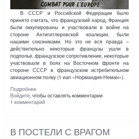
В СССР и Российской Федерации было
принято считать, что французский народ, Франция
были оккупированы и участвовали в войне на
стороне Антигитлеровской коалиции, были
нашими союзниками. Но это не вся правда –
действительно некоторые французы ушли в
подполье, французское сопротивление, некоторые
участвовали в боях на Восточном фронте на
стороне СССР в французском истребительном
авиационном полку (1 иап «Нормандия-Неман»).
Подробнее
о
Войдите
, чтобы оставлять комментарии
Французы
1 комментарий
против
СССР
в
годы
ВОВ
В ПОСТЕЛИ С ВРАГОМ