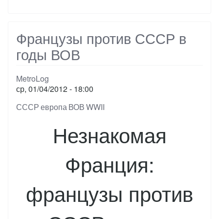
статистика
людских
потерь
Французы против СССР в
годы ВОВ
MetroLog
ср, 01/04/2012 - 18:00
Тэги
СССР
европа
ВОВ
WWII
Незнакомая
Франция:
французы против