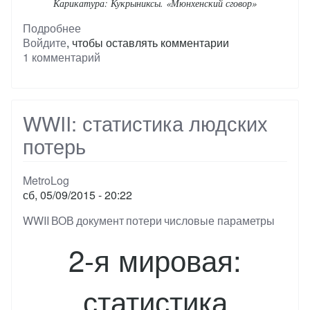
Карикатура: Кукрыниксы. «Мюнхенский сговор»
Подробнее
о
Войдите
, чтобы оставлять комментарии
Мюнхенский
1 комментарий
сговор
WWII: статистика людских
потерь
MetroLog
сб, 05/09/2015 - 20:22
Тэги
WWII
ВОВ
документ
потери
числовые параметры
2-я мировая:
статистика