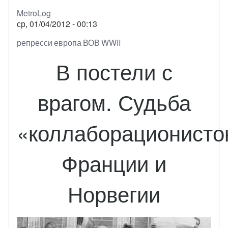
MetroLog
ср, 01/04/2012 - 00:13
Тэги
репресси
европа
ВОВ
WWII
В постели с
врагом. Судьба
«коллаборационисто
Франции и
Норвегии