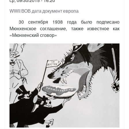
ср, 09/30/2015 - 16:20
Тэги
WWII
ВОВ
дата
документ
европа
30 сентября 1938 года было подписано
Мюнхенское соглашение, также известное как
«Мюнхенский сговор»