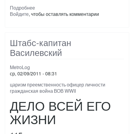
Подробнее
о
Войдите
, чтобы оставлять комментарии
Битва
за
Россию
(1943,США)
Штабс-капитан
Василевский
MetroLog
ср, 02/09/2011 - 08:31
Тэги
царизм
преемственность
офицер
личности
гражданская война
ВОВ
WWII
ДЕЛО ВСЕЙ ЕГО
ЖИЗНИ