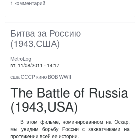
1 комментарий
Молотова-
Риббентропа
Битва за Россию
(1943,США)
MetroLog
вт, 11/08/2011 - 14:17
Тэги
сша
СССР
кино
ВОВ
WWII
The Battle of Russia
(1943,USA)
В этом фильме, номинированном на Оскар,
мы увидим борьбу России с захватчиками на
протяжении всей ее истории.