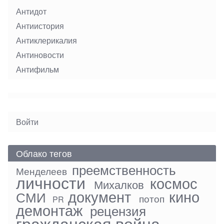
Антидот
Антиистория
Антиклерикалия
Антиновости
Антифильм
User
Войти
menu
Облако тегов
преемственность
Менделеев
личности
космос
Михалков
документ
кино
СМИ
потоп
PR
демонтаж
рецензия
гражданская война