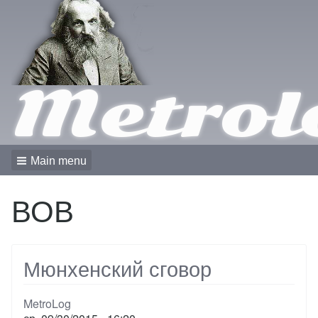
Metrol
Main menu
ВОВ
Мюнхенский сговор
MetroLog