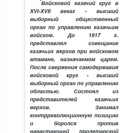
*
Войсковой казачий круг в
XVI-XVII веках - высший
выборный общественный
орган по управлению казачьим
войском. До 1917 г.
представлял совещание
казачьих верхов при войсковом
атамане, назначаемом царем.
После свержения самодержавия
войсковой круг - высший
выборный орган по управлению
областью. Состоял из
представителей казачьих
верхов. Занимал
контрреволюционную позицию
и боролся против
нарастающей пролетарской