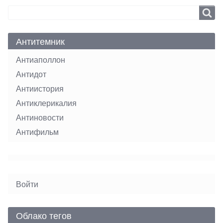
Search
Search
Антитемник
Антиаполлон
Антидот
Антиистория
Антиклерикалия
Антиновости
Антифильм
User
Войти
menu
Облако тегов