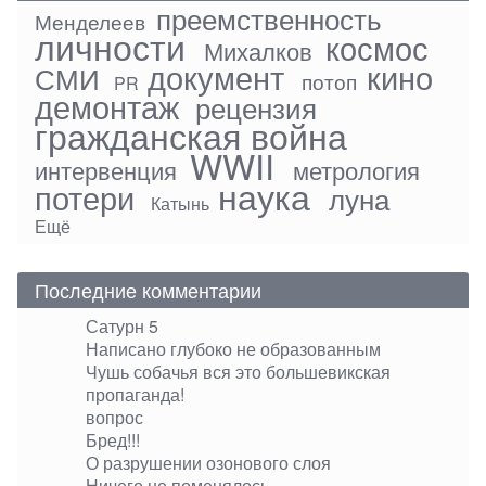
преемственность
Менделеев
личности
космос
Михалков
документ
кино
СМИ
потоп
PR
демонтаж
рецензия
гражданская война
WWII
интервенция
метрология
наука
потери
луна
Катынь
Ещё
Последние комментарии
Сатурн 5
Написано глубоко не образованным
Чушь собачья вся это большевикская
пропаганда!
вопрос
Бред!!!
О разрушении озонового слоя
Ничего не поменялось.