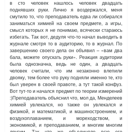
в сто человек нашлось человек двадцать
поднявших руки. Лично я воздержался, меня
смутило то, что преподаватель едва ли собирался
заниматься химией на своем предмете, а игры,
смысл которых я не понимаю, всячески стараюсь
избегать. Так вот, дедуля что-то начал выводить в
журнале смотря то в аудиторию, то в журнал. По
завершению своего дела он объявил – «вам два
бала, можете опускать руки». Реакция аудитории
была однозначна, ведь не один, а двадцать
человек считали, что им незаконно влепили
двояку, тем более что руку подняли именно те, кто
был уверен в своей правоте, а тут такой конфуз.
Вот тут-то и начался предмет по теории измерений
:)Преподаватель объяснил что, мол да, Менделеев
химией увлекался, но также он увлекался и
физикой, и математикой, и машиностроением, и
воздухоплаванием, и мореходством, и
экономикой, и преподаванием, и многим многим
другим. Так что же объединяло всю его