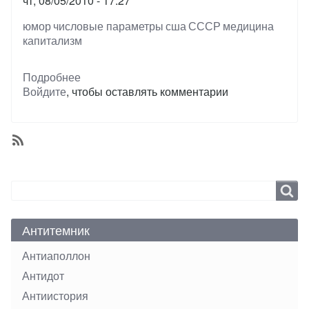
чт, 08/05/2010 - 17:27
Тэги
юмор
числовые параметры
сша
СССР
медицина
капитализм
Подробнее
о
Войдите
, чтобы оставлять комментарии
О
платной
медицине
SubscribeПодписаться
на
медицина
Search
Search
Антитемник
Антиаполлон
Антидот
Антиистория