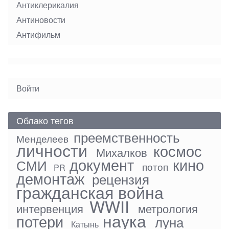
Антиклерикалия
Антиновости
Антифильм
User
Войти
menu
Облако тегов
преемственность
Менделеев
личности
космос
Михалков
документ
кино
СМИ
потоп
PR
демонтаж
рецензия
гражданская война
WWII
интервенция
метрология
наука
потери
луна
Катынь